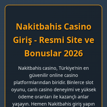
Nakitbahis Casino
Giriş - Resmi Site ve
Bonuslar 2026
Nakitbahis casino, Türkiye'nin en
güvenilir online casino
platformlarından biridir. Binlerce slot
oyunu, canlı casino deneyimi ve yüksek
ödeme oranları ile kazançlı anlar
yaşayın. Hemen Nakitbahis giriş yapın