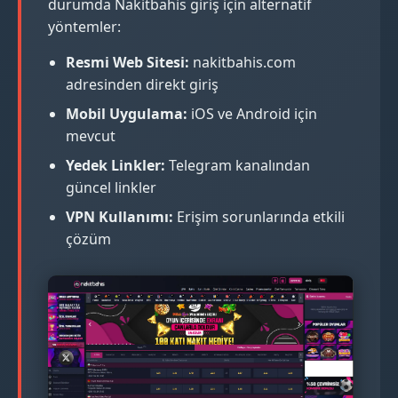
durumda Nakitbahis giriş için alternatif
yöntemler:
Resmi Web Sitesi:
nakitbahis.com
adresinden direkt giriş
Mobil Uygulama:
iOS ve Android için
mevcut
Yedek Linkler:
Telegram kanalından
güncel linkler
VPN Kullanımı:
Erişim sorunlarında etkili
çözüm