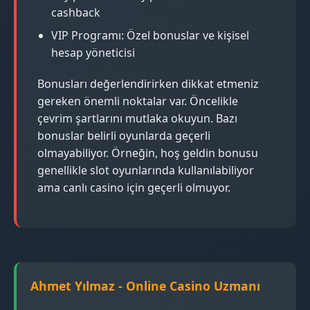
cashback
VIP Programı: Özel bonuslar ve kişisel
hesap yöneticisi
Bonusları değerlendirirken dikkat etmeniz
gereken önemli noktalar var. Öncelikle
çevrim şartlarını mutlaka okuyun. Bazı
bonuslar belirli oyunlarda geçerli
olmayabiliyor. Örneğin, hoş geldin bonusu
genellikle slot oyunlarında kullanılabiliyor
ama canlı casino için geçerli olmuyor.
Ahmet Yılmaz - Online Casino Uzmanı