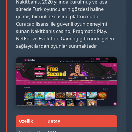
Nakitbahis, 2020 yılında kurulmuş ve kısa
sürede Türk oyuncuların gözdesi haline
gelmiş bir online casino platformudur.
Curacao lisansı ile güvenli oyun deneyimi
sunan Nakitbahis casino, Pragmatic Play,
NetEnt ve Evolution Gaming gibi önde gelen
sağlayıcılardan oyunlar sunmaktadır.
Özellik
Detay